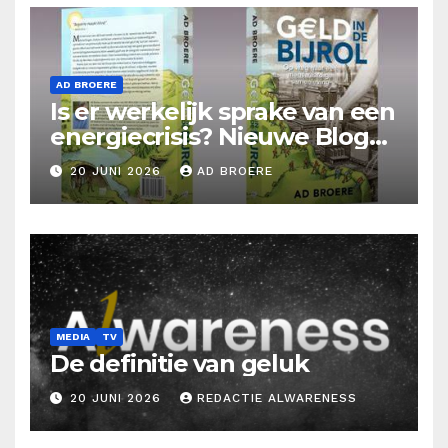
AD BROERE
Is er werkelijk sprake van een
energiecrisis? Nieuwe Blog
Ad Broere
20 JUNI 2026
AD BROERE
MEDIA
TV
De definitie van geluk
20 JUNI 2026
REDACTIE ALWARENESS