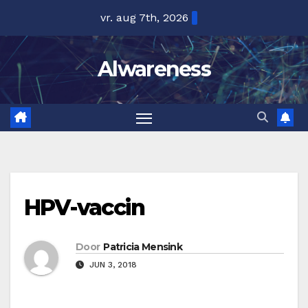
Ga
vr. aug 7th, 2026
naar
de
Alwareness
inhoud
HPV-vaccin
Door
Patricia Mensink
JUN 3, 2018