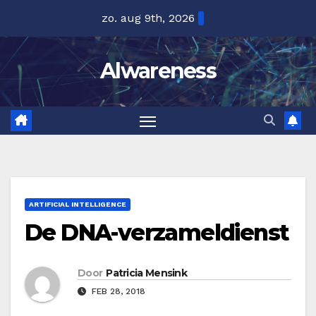
Ga
zo. aug 9th, 2026
naar
de
Alwareness
inhoud
ARTIFICIAL INTELLIGENCE
De DNA-verzameldienst
Door
Patricia Mensink
FEB 28, 2018