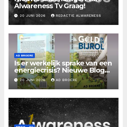
Alwareness Tv Graag!
20 JUNI 2026
REDACTIE ALWARENESS
AD BROERE
Is er werkelijk sprake van een
energiecrisis? Nieuwe Blog
Ad Broere
20 JUNI 2026
AD BROERE
MEDIA
TV