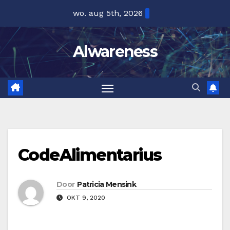
Ga
wo. aug 5th, 2026
naar
de
Alwareness
inhoud
CodeAlimentarius
Door
Patricia Mensink
OKT 9, 2020