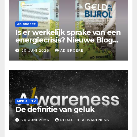
AD BROERE
Is er werkelijk sprake van een
energiecrisis? Nieuwe Blog
Ad Broere
20 JUNI 2026
AD BROERE
MEDIA
TV
De definitie van geluk
20 JUNI 2026
REDACTIE ALWARENESS