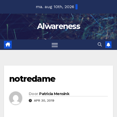
Ga
ma. aug 10th, 2026
naar
de
Alwareness
inhoud
notredame
Door
Patricia Mensink
APR 30, 2019