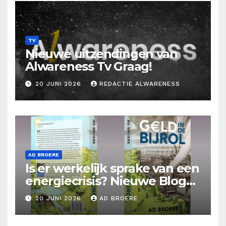
TV
Nieuwe uitzendingen van
Alwareness Tv Graag!
20 JUNI 2026
REDACTIE ALWARENESS
AD BROERE
Is er werkelijk sprake van een
energiecrisis? Nieuwe Blog
Ad Broere
20 JUNI 2026
AD BROERE