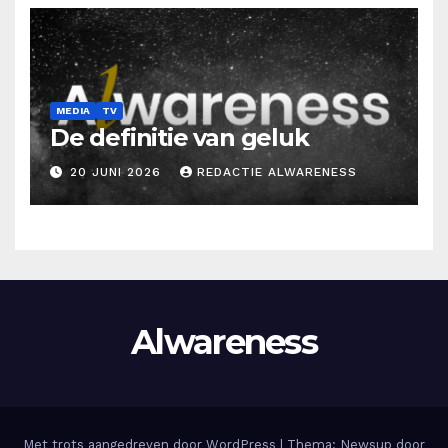
MEDIA
TV
De definitie van geluk
20 JUNI 2026
REDACTIE ALWARENESS
Alwareness
Met trots aangedreven door WordPress
|
Thema: Newsup door