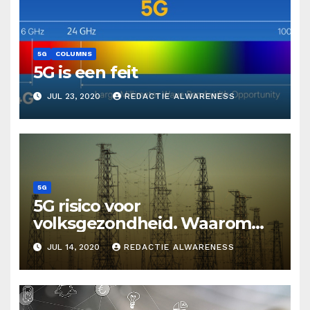
5G
COLUMNS
5G is een feit
JUL 23, 2020
REDACTIE ALWARENESS
5G
5G risico voor
volksgezondheid. Waarom
wij dit niet (mogen) weten
JUL 14, 2020
REDACTIE ALWARENESS