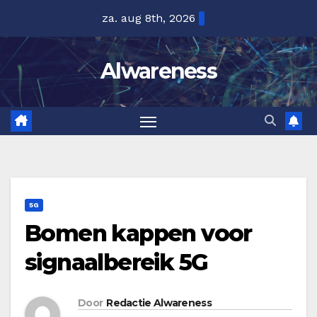
Ga
za. aug 8th, 2026
naar
de
Alwareness
inhoud
5G
Bomen kappen voor
signaalbereik 5G
Door
Redactie Alwareness