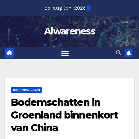
Ga
zo. aug 9th, 2026
naar
de
Alwareness
inhoud
DIERENWELZIJN
Bodemschatten in
Groenland binnenkort
van China