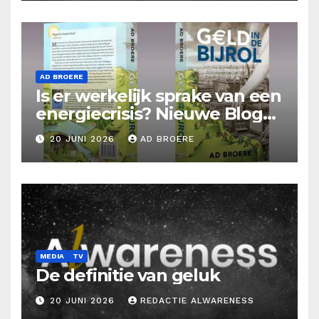
AD BROERE
Is er werkelijk sprake van een
energiecrisis? Nieuwe Blog
Ad Broere
20 JUNI 2026
AD BROERE
MEDIA
TV
De definitie van geluk
20 JUNI 2026
REDACTIE ALWARENESS