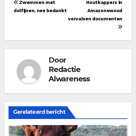
Bericht
Zwemmen met
Houtkappers in
dolfijnen, nee bedankt
Amazonewoud
navigatie
vervalsen documenten
Door
Redactie
Alwareness
Gerelateerd bericht