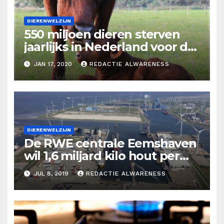
DIERENWELZIJN
550 miljoen dieren sterven
jaarlijks in Nederland voor de
voedingsindustrie
JAN 17, 2020
REDACTIE ALWARENESS
DIERENWELZIJN
De RWE centrale Eemshaven
wil 1,6 miljard kilo hout per
jaar gaan verstoken.
JUL 8, 2019
REDACTIE ALWARENESS