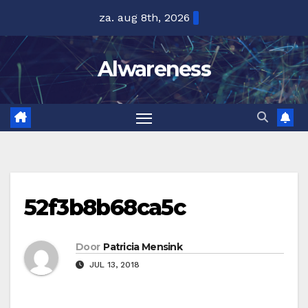
Ga
za. aug 8th, 2026
naar
de
Alwareness
inhoud
52f3b8b68ca5c
Door
Patricia Mensink
JUL 13, 2018