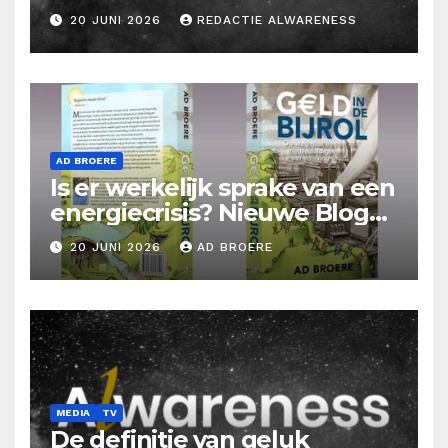
20 JUNI 2026
REDACTIE ALWARENESS
AD BROERE
Is er werkelijk sprake van een
energiecrisis? Nieuwe Blog
Ad Broere
20 JUNI 2026
AD BROERE
MEDIA
TV
De definitie van geluk