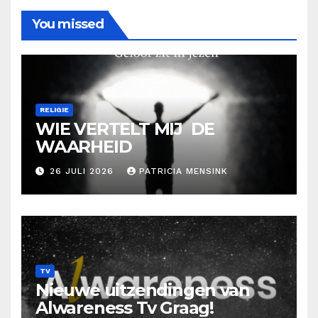
You missed
RELIGIE
WIE VERTELT MIJ DE
WAARHEID
26 JULI 2026
PATRICIA MENSINK
TV
Nieuwe uitzendingen van
Alwareness Tv Graag!