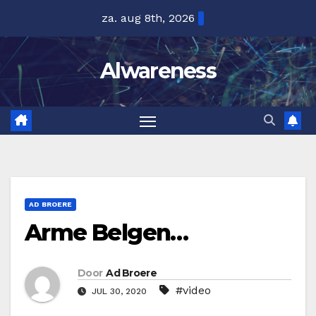
Ga
za. aug 8th, 2026
naar
de
Alwareness
inhoud
AD BROERE
Arme Belgen…
Door
Ad Broere
#video
JUL 30, 2020