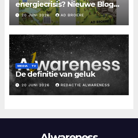
energiecrisis? Nieuwe Blog
Ad Broere
20 JUNI 2026
AD BROERE
MEDIA
TV
De definitie van geluk
20 JUNI 2026
REDACTIE ALWARENESS
Alwareness