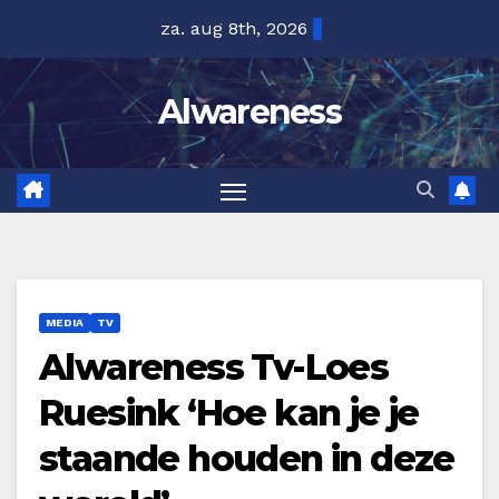
Ga
za. aug 8th, 2026
naar
de
Alwareness
inhoud
MEDIA
TV
Alwareness Tv-Loes
Ruesink ‘Hoe kan je je
staande houden in deze