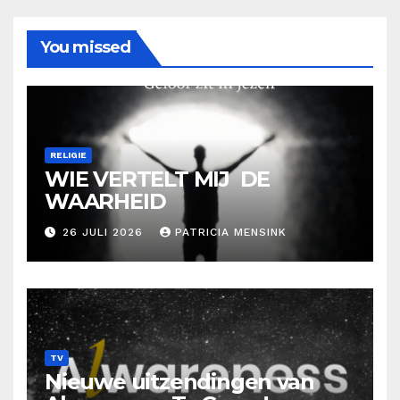
You missed
RELIGIE
WIE VERTELT MIJ DE
WAARHEID
26 JULI 2026
PATRICIA MENSINK
TV
Nieuwe uitzendingen van