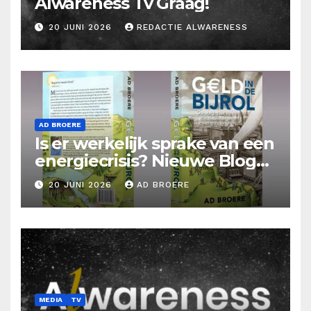
Alwareness Tv Graag!
20 JUNI 2026
REDACTIE ALWARENESS
AD BROERE
Is er werkelijk sprake van een
energiecrisis? Nieuwe Blog
Ad Broere
20 JUNI 2026
AD BROERE
MEDIA
TV