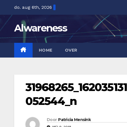
Ga
do. aug 6th, 2026
naar
de
Alwareness
inhoud
HOME
OVER
31968265_1620351
052544_n
Door
Patricia Mensink