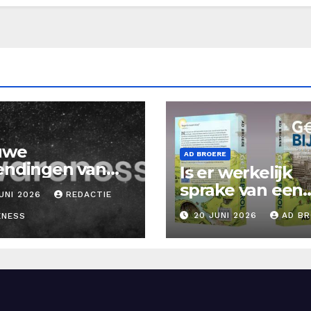
uwe
AD BROERE
endingen van
Is er werkelijk
areness Tv
sprake van een
UNI 2026
REDACTIE
g!
energiecrisis?
20 JUNI 2026
AD B
ENESS
Nieuwe Blog A
Broere