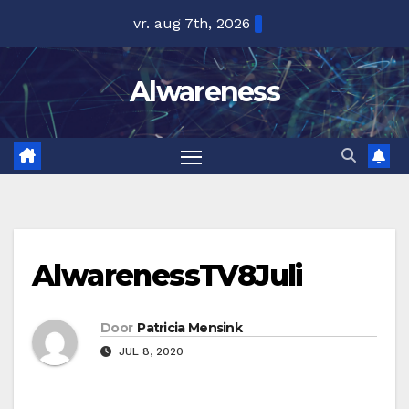
Ga
vr. aug 7th, 2026
naar
de
Alwareness
inhoud
AlwarenessTV8Juli
Door
Patricia Mensink
JUL 8, 2020