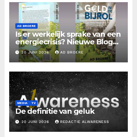
AD BROERE
Is er werkelijk sprake van een
energiecrisis? Nieuwe Blog
Ad Broere
20 JUNI 2026
AD BROERE
MEDIA
TV
De definitie van geluk
20 JUNI 2026
REDACTIE ALWARENESS