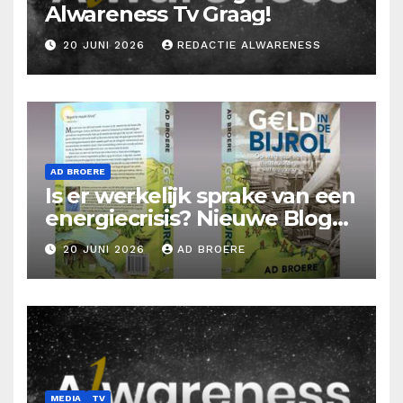
Alwareness Tv Graag!
20 JUNI 2026
REDACTIE ALWARENESS
AD BROERE
Is er werkelijk sprake van een
energiecrisis? Nieuwe Blog
Ad Broere
20 JUNI 2026
AD BROERE
MEDIA
TV