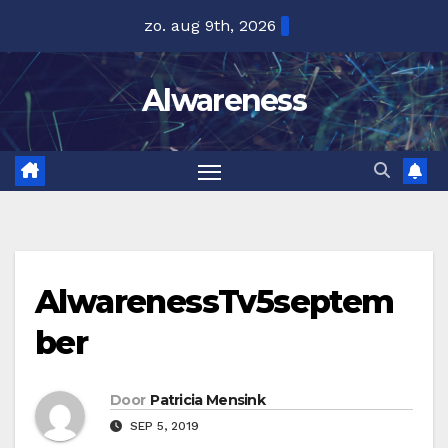
Ga
zo. aug 9th, 2026
naar
de
Alwareness
inhoud
AlwarenessTv5septem
ber
Door
Patricia Mensink
SEP 5, 2019