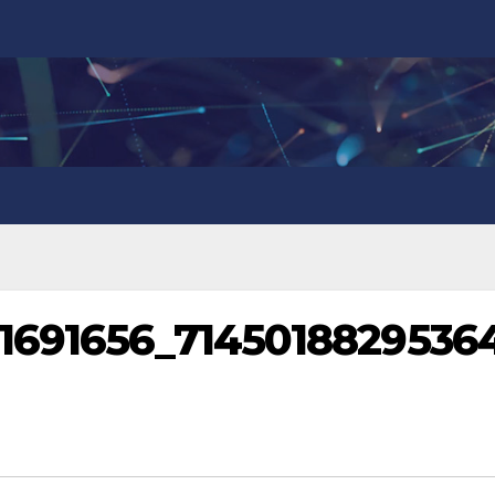
31691656_7145018829536