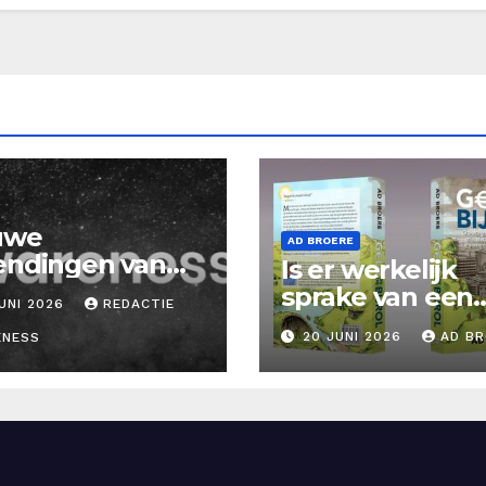
uwe
AD BROERE
endingen van
Is er werkelijk
areness Tv
sprake van een
UNI 2026
REDACTIE
g!
energiecrisis?
20 JUNI 2026
AD B
ENESS
Nieuwe Blog A
Broere