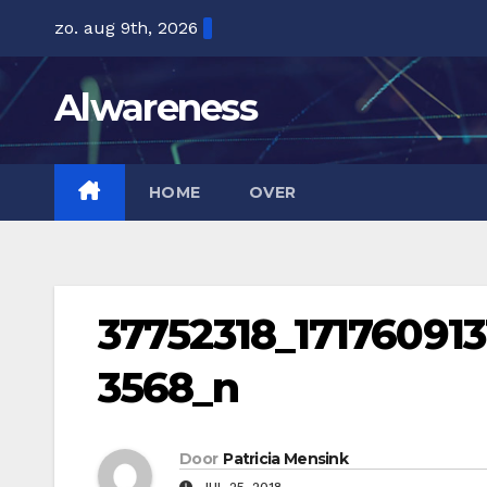
Ga
zo. aug 9th, 2026
naar
de
Alwareness
inhoud
HOME
OVER
37752318_17176091
3568_n
Door
Patricia Mensink