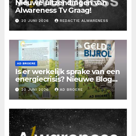
Nieuwe uitzendingen van
Alwareness Tv Graag!
20 JUNI 2026
REDACTIE ALWARENESS
AD BROERE
Is er werkelijk sprake van een
energiecrisis? Nieuwe Blog
Ad Broere
20 JUNI 2026
AD BROERE