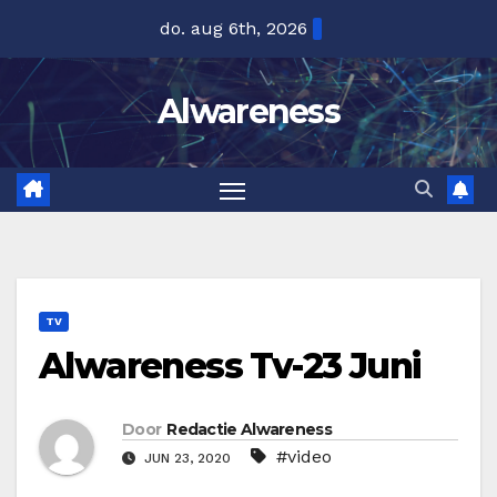
Ga
do. aug 6th, 2026
naar
de
Alwareness
inhoud
TV
Alwareness Tv-23 Juni
Door
Redactie Alwareness
#video
JUN 23, 2020