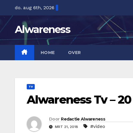
Ga
do. aug 6th, 2026
naar
de
Alwareness
inhoud
HOME
OVER
TV
Alwareness Tv – 20
Door
Redactie Alwareness
#video
MRT 21, 2018