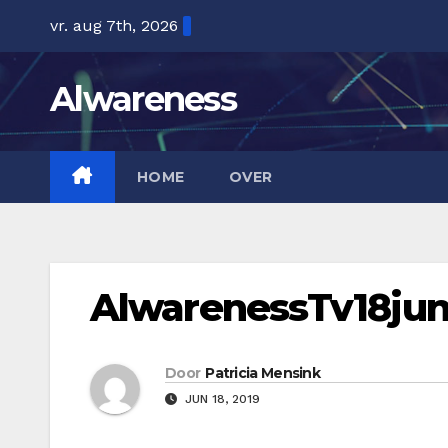
Ga
vr. aug 7th, 2026
naar
de
Alwareness
inhoud
HOME
OVER
AlwarenessTv18jun
Door
Patricia Mensink
JUN 18, 2019