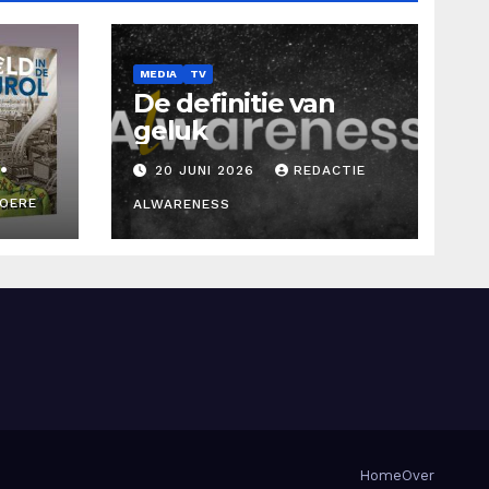
MEDIA
TV
De definitie van
geluk
20 JUNI 2026
REDACTIE
ROERE
ALWARENESS
d
Home
Over