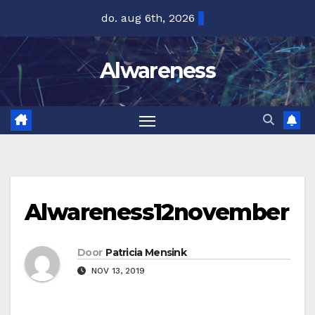
Ga
do. aug 6th, 2026
naar
de
Alwareness
inhoud
Alwareness12november
Door
Patricia Mensink
NOV 13, 2019