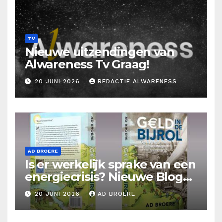
TV
Nieuwe uitzendingen van
Alwareness Tv Graag!
20 JUNI 2026
REDACTIE ALWARENESS
AD BROERE
Is er werkelijk sprake van een
energiecrisis? Nieuwe Blog
Ad Broere
20 JUNI 2026
AD BROERE