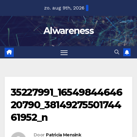
Ga
zo. aug 9th, 2026
naar
de
Alwareness
inhoud
35227991_16549844646
20790_38149275501744
61952_n
Door
Patricia Mensink