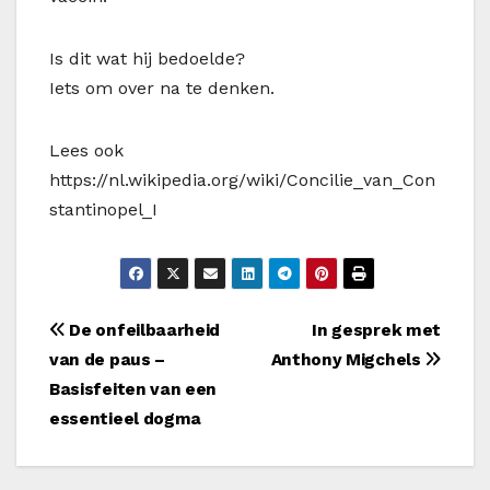
Is dit wat hij bedoelde?
Iets om over na te denken.
Lees ook
https://nl.wikipedia.org/wiki/Concilie_van_Con
stantinopel_I
Bericht
De onfeilbaarheid
In gesprek met
van de paus –
Anthony Migchels
navigatie
Basisfeiten van een
essentieel dogma