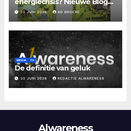
energiecrisis? Nieuwe Blog
Ad Broere
20 JUNI 2026
AD BROERE
MEDIA
TV
De definitie van geluk
20 JUNI 2026
REDACTIE ALWARENESS
Alwareness