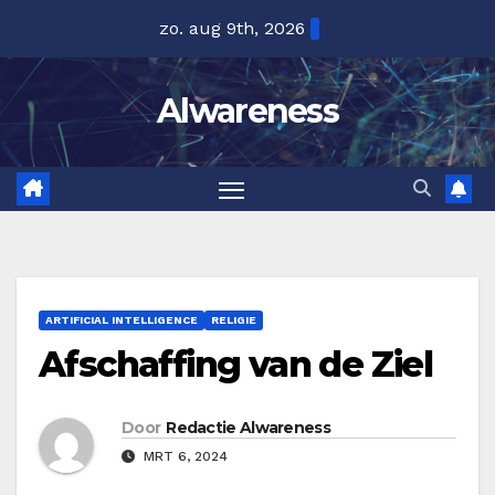
Ga
zo. aug 9th, 2026
naar
de
Alwareness
inhoud
ARTIFICIAL INTELLIGENCE
RELIGIE
Afschaffing van de Ziel
Door
Redactie Alwareness
MRT 6, 2024