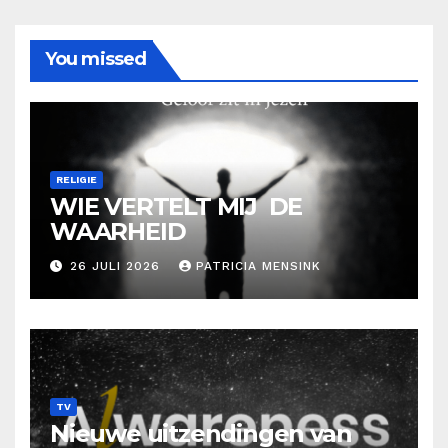
You missed
RELIGIE
WIE VERTELT MIJ DE
WAARHEID
26 JULI 2026
PATRICIA MENSINK
TV
Nieuwe uitzendingen van