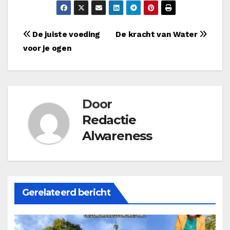
Bericht
De juiste voeding
De kracht van Water
voor je ogen
navigatie
Door
Redactie
Alwareness
Gerelateerd bericht