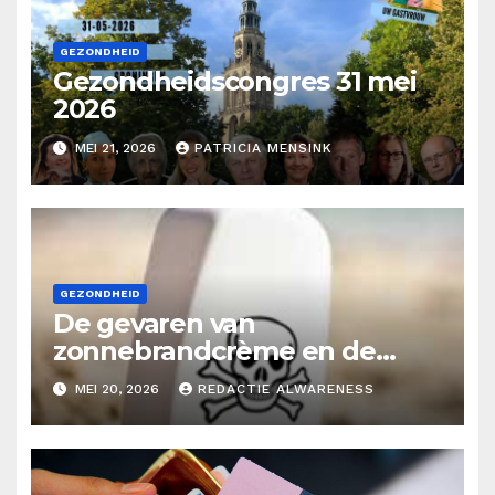
GEZONDHEID
Gezondheidscongres 31 mei
2026
MEI 21, 2026
PATRICIA MENSINK
GEZONDHEID
De gevaren van
zonnebrandcrème en de
alternatieven
MEI 20, 2026
REDACTIE ALWARENESS