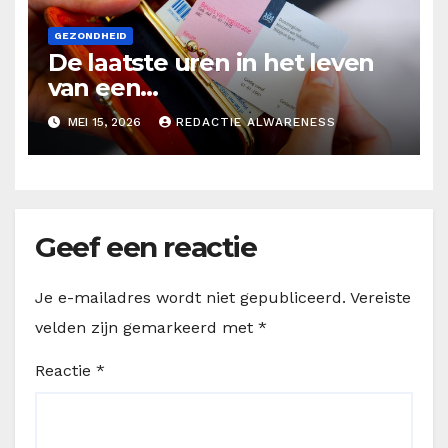
GEZONDHEID
De laatste uren in het leven
van een
orgaandonor/Zwartboek over
MEI 15, 2026
REDACTIE ALWARENESS
orgaandonatie
Geef een reactie
Je e-mailadres wordt niet gepubliceerd.
Vereiste
velden zijn gemarkeerd met
*
Reactie
*