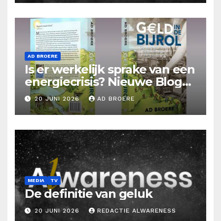
AD BROERE
Is er werkelijk sprake van een
energiecrisis? Nieuwe Blog
Ad Broere
20 JUNI 2026
AD BROERE
MEDIA
TV
De definitie van geluk
20 JUNI 2026
REDACTIE ALWARENESS