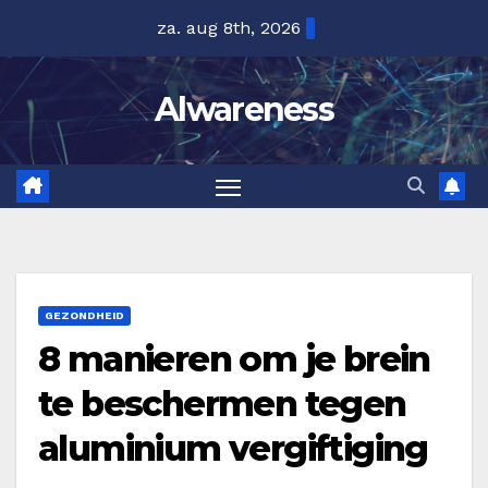
Ga
za. aug 8th, 2026
naar
de
Alwareness
inhoud
GEZONDHEID
8 manieren om je brein
te beschermen tegen
aluminium vergiftiging