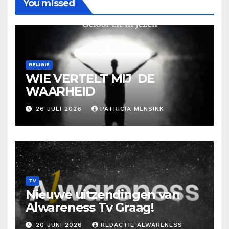
You missed
RELIGIE
WIE VERTELT MIJ DE
WAARHEID
26 JULI 2026
PATRICIA MENSINK
TV
Nieuwe uitzendingen van
Alwareness Tv Graag!
20 JUNI 2026
REDACTIE ALWARENESS