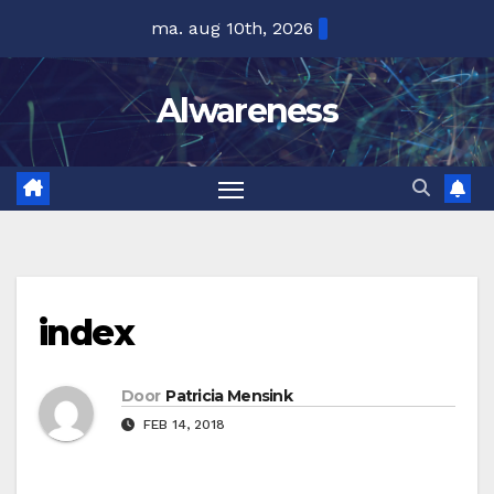
Ga
ma. aug 10th, 2026
naar
de
Alwareness
inhoud
index
Door
Patricia Mensink
FEB 14, 2018