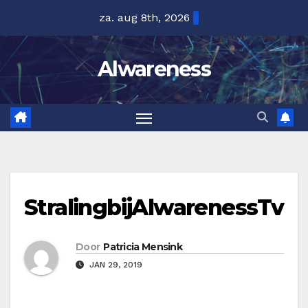
Ga
za. aug 8th, 2026
naar
de
Alwareness
inhoud
StralingbijAlwarenessTv
Door
Patricia Mensink
JAN 29, 2019