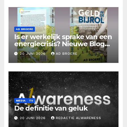
AD BROERE
Is er werkelijk sprake van een
energiecrisis? Nieuwe Blog
Ad Broere
20 JUNI 2026
AD BROERE
MEDIA
TV
De definitie van geluk
20 JUNI 2026
REDACTIE ALWARENESS