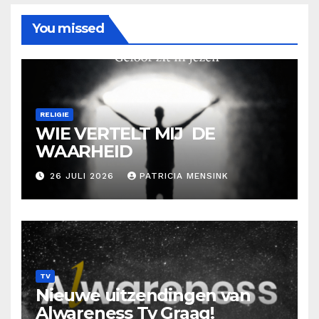
You missed
RELIGIE
WIE VERTELT MIJ DE
WAARHEID
26 JULI 2026
PATRICIA MENSINK
TV
Nieuwe uitzendingen van
Alwareness Tv Graag!