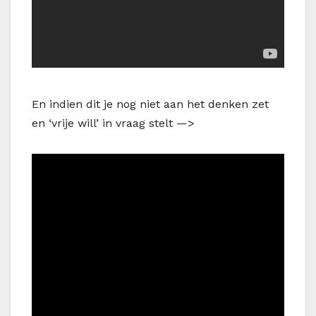
En indien dit je nog niet aan het denken zet
en ‘vrije will’ in vraag stelt —>