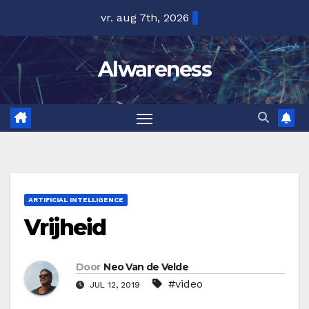
Ga
vr. aug 7th, 2026
naar
de
Alwareness
inhoud
ARTIFICIAL INTELLIGENCE
Vrijheid
Door
Neo Van de Velde
#video
JUL 12, 2019