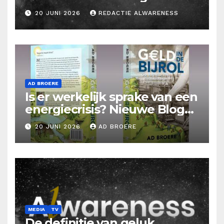
20 JUNI 2026
REDACTIE ALWARENESS
AD BROERE
Is er werkelijk sprake van een
energiecrisis? Nieuwe Blog
Ad Broere
20 JUNI 2026
AD BROERE
MEDIA
TV
De definitie van geluk