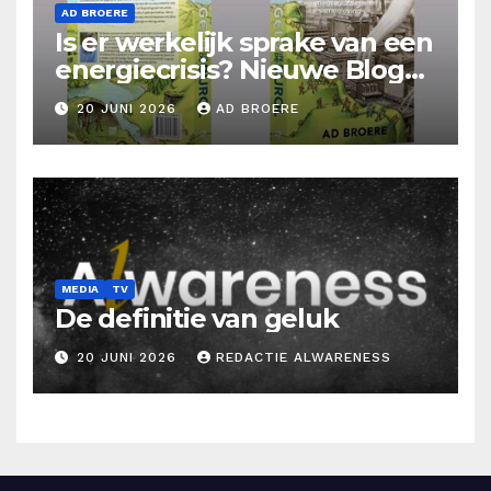
AD BROERE
Is er werkelijk sprake van een
energiecrisis? Nieuwe Blog
Ad Broere
20 JUNI 2026
AD BROERE
MEDIA
TV
De definitie van geluk
20 JUNI 2026
REDACTIE ALWARENESS