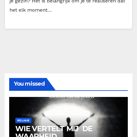
je gezin? Het is belangrijk om je te realiseren dat
het elk moment…
You missed
RELIGIE
WIE VERTELT MIJ DE
WAARHEID