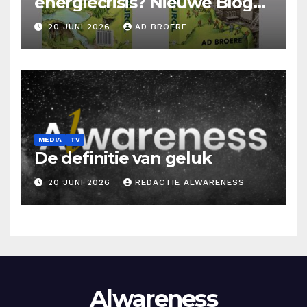
energiecrisis? Nieuwe Blog
Ad Broere
20 JUNI 2026
AD BROERE
MEDIA
TV
De definitie van geluk
20 JUNI 2026
REDACTIE ALWARENESS
Alwareness