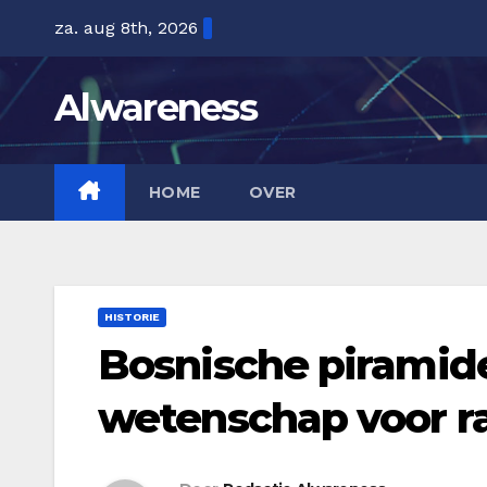
Ga
za. aug 8th, 2026
naar
de
Alwareness
inhoud
HOME
OVER
HISTORIE
Bosnische piramid
wetenschap voor r