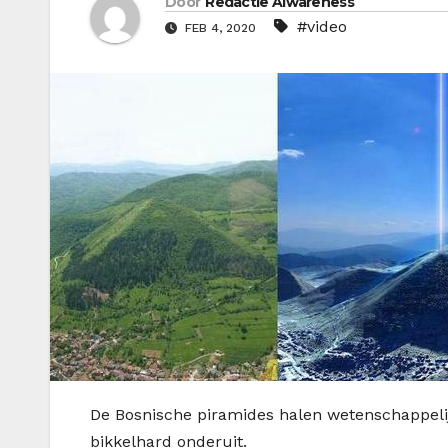
Door
Redactie Alwareness
#video
FEB 4, 2020
D
e Bosnische piramides halen wetenschappeli
bikkelhard onderuit.