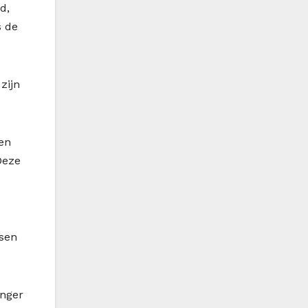
d,
s de
zijn
en
Deze
ssen
onger