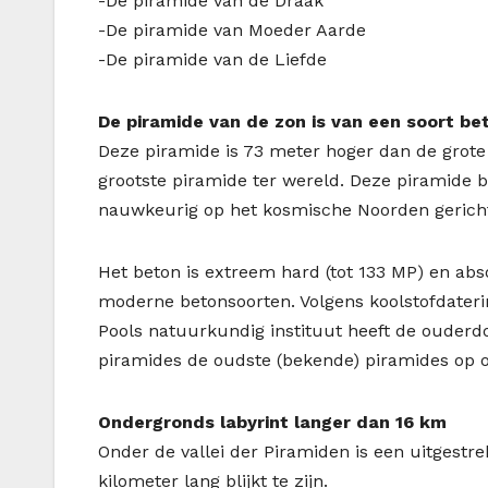
-De piramide van de Draak
-De piramide van Moeder Aarde
-De piramide van de Liefde
De piramide van de zon is van een soort b
Deze piramide is 73 meter hoger dan de grote
grootste piramide ter wereld. Deze piramide b
nauwkeurig op het kosmische Noorden gericht
Het beton is extreem hard (tot 133 MP) en abs
moderne betonsoorten. Volgens koolstofdaterin
Pools natuurkundig instituut heeft de ouderd
piramides de oudste (bekende) piramides op o
Ondergronds labyrint langer dan 16 km
Onder de vallei der Piramiden is een uitgestr
kilometer lang blijkt te zijn.