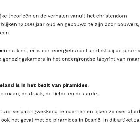
ke theorieën en de verhalen vanuit het christendom
 blijken 12.000 jaar oud en gebouwd te zijn door bouwers,
eën.
en nu kent, er is een energiebundel ontdekt bij de pirami
e genezingskamers in het ondergrondse labyrint van maar
land is in het bezit van piramides
.
 de maan, de draak, de liefde en de aarde.
ltuur verbazingwekkend te noemen en lijken ze over allerl
ok het geval met de piramides in Bosnië. In dit artikel za